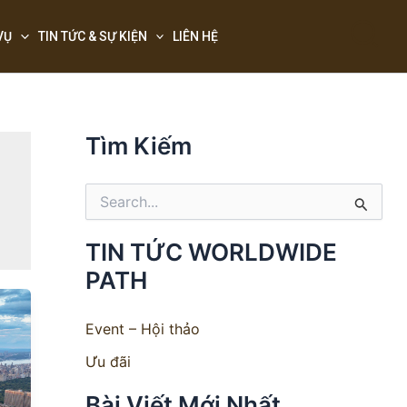
Sea
VỤ
TIN TỨC & SỰ KIỆN
LIÊN HỆ
Tìm Kiếm
S
e
a
TIN TỨC WORLDWIDE
r
PATH
c
h
f
Event – Hội thảo
o
r
Ưu đãi
:
Bài Viết Mới Nhất