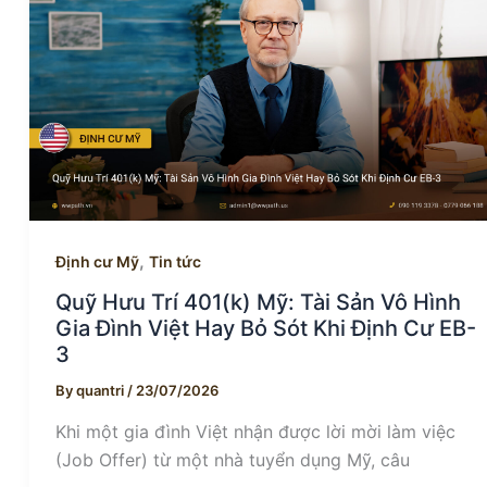
,
Định cư Mỹ
Tin tức
Quỹ Hưu Trí 401(k) Mỹ: Tài Sản Vô Hình
Gia Đình Việt Hay Bỏ Sót Khi Định Cư EB-
3
By
quantri
/
23/07/2026
Khi một gia đình Việt nhận được lời mời làm việc
(Job Offer) từ một nhà tuyển dụng Mỹ, câu