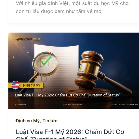
Với nhiều gia đình Việt, một suất du học Mỹ cho
con từ lâu được xem như tấm vé mở
,
Định cư Mỹ
Tin tức
Luật Visa F-1 Mỹ 2026: Chấm Dứt Cơ