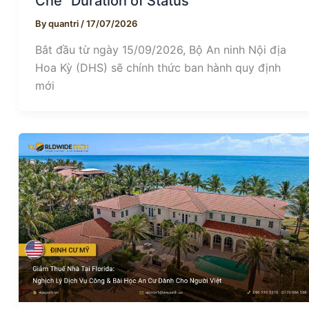
Chế “Duration of Status”
By
quantri
/
17/07/2026
Bắt đầu từ ngày 15/09/2026, Bộ An ninh Nội địa
Hoa Kỳ (DHS) sẽ chính thức ban hành quy định
mới