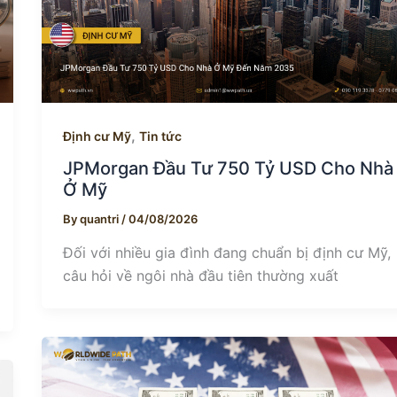
,
Định cư Mỹ
Tin tức
JPMorgan Đầu Tư 750 Tỷ USD Cho Nhà
Ở Mỹ
By
quantri
/
04/08/2026
Đối với nhiều gia đình đang chuẩn bị định cư Mỹ,
câu hỏi về ngôi nhà đầu tiên thường xuất