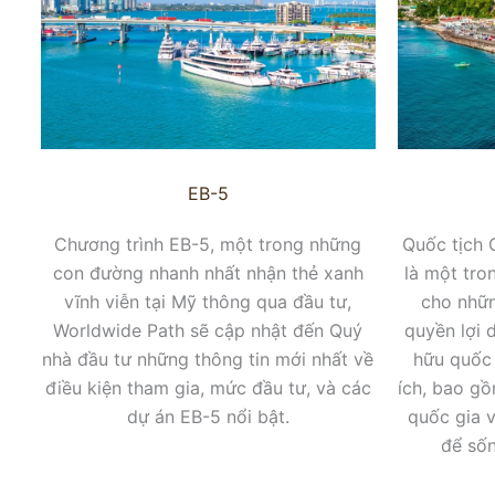
EB-5
Chương trình EB-5, một trong những
Quốc tịch 
con đường nhanh nhất nhận thẻ xanh
là một tro
vĩnh viễn tại Mỹ thông qua đầu tư,
cho nhữ
Worldwide Path sẽ cập nhật đến Quý
quyền lợi d
nhà đầu tư những thông tin mới nhất về
hữu quốc 
điều kiện tham gia, mức đầu tư, và các
ích, bao gồ
dự án EB-5 nổi bật.
quốc gia v
để sốn