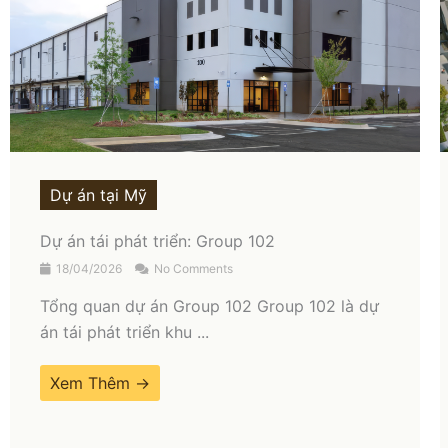
Dự án tại Mỹ
Dự án Côta Vera 3
09/02/2026
No Comments
Tổng quan dự án COTA VERA3 Côta Vera 3 là
dự án EB-5 thứ tư ...
Xem Thêm →