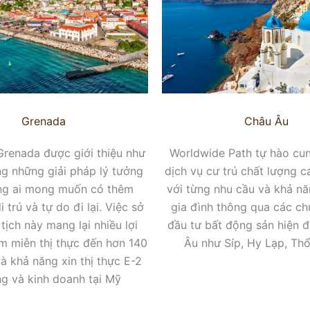
Grenada
Châu Âu
Grenada được giới thiệu như
Worldwide Path tự hào cu
ng những giải pháp lý tưởng
dịch vụ cư trú chất lượng c
ng ai mong muốn có thêm
với từng nhu cầu và khả n
i trú và tự do đi lại. Việc sở
gia đình thông qua các ch
tịch này mang lại nhiều lợi
đầu tư bất động sản hiện đ
m miễn thị thực đến hơn 140
Âu như Síp, Hy Lạp, Thổ
à khả năng xin thị thực E-2
g và kinh doanh tại Mỹ