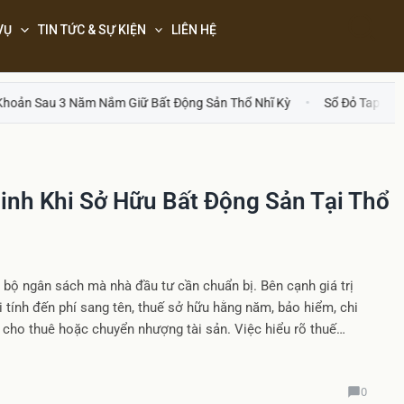
Sea
VỤ
TIN TỨC & SỰ KIỆN
LIÊN HỆ
 Giữ Bất Động Sản Thổ Nhĩ Kỳ
Sổ Đỏ Tapu Và Ghi Chú Hạn Chế C
inh Khi Sở Hữu Bất Động Sản Tại Thổ
 bộ ngân sách mà nhà đầu tư cần chuẩn bị. Bên cạnh giá trị
 tính đến phí sang tên, thuế sở hữu hằng năm, bảo hiểm, chi
u cho thuê hoặc chuyển nhượng tài sản. Việc hiểu rõ thuế…
0