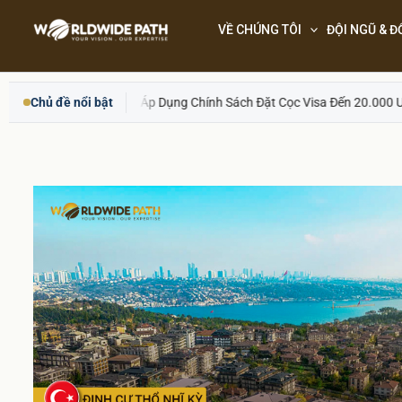
Skip
VỀ CHÚNG TÔI
ĐỘI NGŨ & Đ
to
content
Mỹ Áp Dụng Chính Sách Đặt Cọc Visa Đến 20.000 USD: 50 Quốc Gia Nào
Chủ đề nổi bật