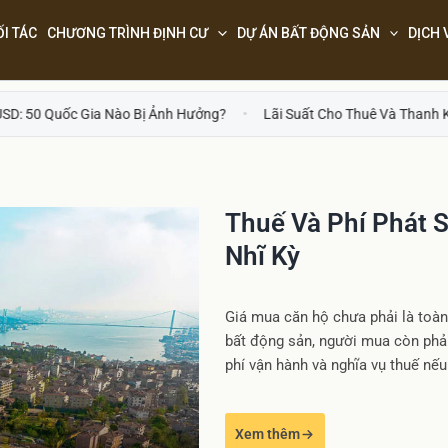
ỐI TÁC
CHƯƠNG TRÌNH ĐỊNH CƯ
DỰ ÁN BẤT ĐỘNG SẢN
DỊCH 
 Bị Ảnh Hưởng?
Lãi Suất Cho Thuê Và Thanh Khoản Sau 3 Năm Nắm
Thuế Và Phí Phát S
Nhĩ Kỳ
Giá mua căn hộ chưa phải là toàn
bất động sản, người mua còn phải
phí vận hành và nghĩa vụ thuế nế
Xem thêm