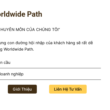
orldwide Path
 CHUYÊN MÔN CỦA CHÚNG TÔI”
hưng con đường hội nhập của khách hàng sẽ rất dễ
g Worldwide Path.
àn cầu
doanh nghiệp
Giới Thiệu
Liên Hệ Tư Vấn