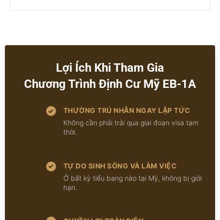
Lợi Ích Khi Tham Gia
Chương Trình Định Cư Mỹ EB-1A
THƯỜNG TRÚ NHÂN NGAY LẬP TỨC
Không cần phải trải qua giai đoạn visa tạm
thời.
TỰ DO SINH SỐNG VÀ LÀM VIỆC
Ở bất kỳ tiểu bang nào tại Mỹ, không bị giới
hạn.