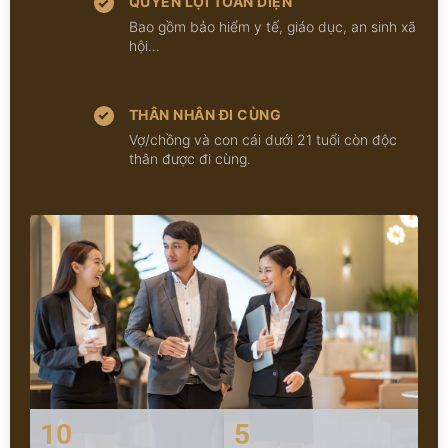
QUYỀN LỢI TOÀN DIỆN
Bao gồm bảo hiểm y tế, giáo dục, an sinh xã
hội...
THÂN NHÂN ĐI CÙNG
Vợ/chồng và con cái dưới 21 tuổi còn độc
thân được đi cùng.
10
5