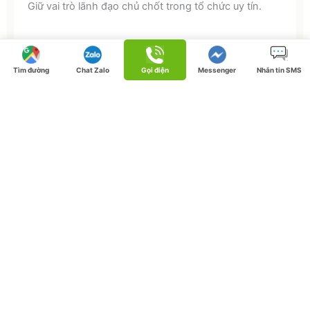
Giữ vai trò lãnh đạo chủ chốt trong tổ chức uy tín.
09
Tìm đường
Chat Zalo
Gọi điện
Messenger
Nhắn tin SMS
Nhận mức lương hoặc thù lao cao hơn so với bình
quân.
10
Gặt hái thành công thương mại trong nghệ thuật biểu
diễn.
Đặc Quyền "Ưu Tiên Tuyệt