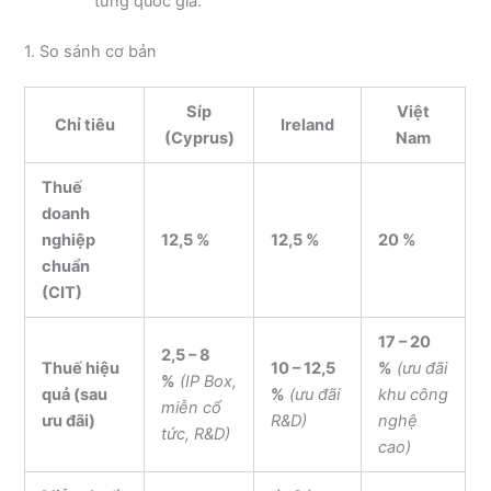
từng quốc gia.
1. So sánh cơ bản
Síp
Việt
Chỉ tiêu
Ireland
(Cyprus)
Nam
Thuế
doanh
nghiệp
12,5 %
12,5 %
20 %
chuẩn
(CIT)
17 – 20
2,5 – 8
Thuế hiệu
10 – 12,5
%
(ưu đãi
%
(IP Box,
quả (sau
%
(ưu đãi
khu công
miễn cổ
ưu đãi)
R&D)
nghệ
tức, R&D)
cao)