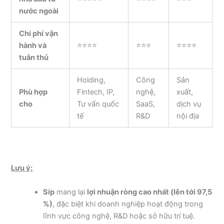
nước ngoài
Chi phí vận
hành và
⭐⭐⭐⭐
⭐⭐⭐
⭐⭐⭐⭐
tuân thủ
Holding,
Công
Sản
Phù hợp
Fintech, IP,
nghệ,
xuất,
cho
Tư vấn quốc
SaaS,
dịch vụ
tế
R&D
nội địa
Lưu ý:
Síp
mang lại
lợi nhuận ròng cao nhất (lên tới 97,5
%)
, đặc biệt khi doanh nghiệp hoạt động trong
lĩnh vực công nghệ, R&D hoặc sở hữu trí tuệ.