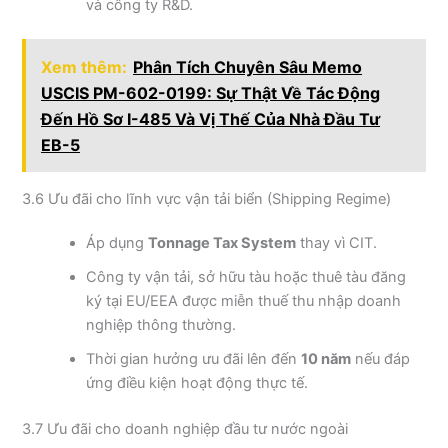
và công ty R&D.
Xem thêm:
Phân Tích Chuyên Sâu Memo
USCIS PM-602-0199: Sự Thật Về Tác Động
Đến Hồ Sơ I-485 Và Vị Thế Của Nhà Đầu Tư
EB-5
3.6 Ưu đãi cho lĩnh vực vận tải biển (Shipping Regime)
Áp dụng
Tonnage Tax System
thay vì CIT.
Công ty vận tải, sở hữu tàu hoặc thuê tàu đăng
ký tại EU/EEA được miễn thuế thu nhập doanh
nghiệp thông thường.
Thời gian hưởng ưu đãi lên đến
10 năm
nếu đáp
ứng điều kiện hoạt động thực tế.
3.7 Ưu đãi cho doanh nghiệp đầu tư nước ngoài