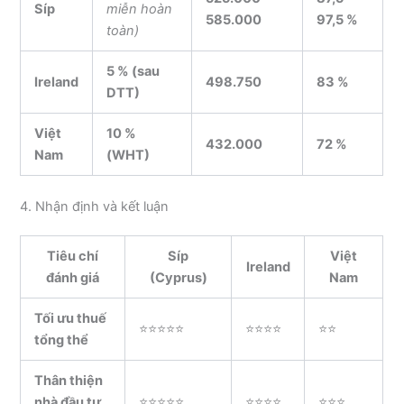
Síp
miễn hoàn
585.000
97,5 %
toàn)
5 % (sau
Ireland
498.750
83 %
DTT)
Việt
10 %
432.000
72 %
Nam
(WHT)
4. Nhận định và kết luận
Tiêu chí
Síp
Việt
Ireland
đánh giá
(Cyprus)
Nam
Tối ưu thuế
⭐⭐⭐⭐⭐
⭐⭐⭐⭐
⭐⭐
tổng thể
Thân thiện
nhà đầu tư
⭐⭐⭐⭐⭐
⭐⭐⭐⭐
⭐⭐⭐