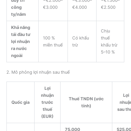
duy trì
~€2.000–
~€3.000–
~€1.500–
công
€3.000
€4.000
€2.500
ty/năm
Khả năng
Chịu
tái đầu tư
100 %
Có khấu
thuế
lợi nhuận
miễn thuế
trừ
khấu trừ
ra nước
5–10 %
ngoài
2. Mô phỏng lợi nhuận sau thuế
Lợi
nhuận
Lợi
Thuế TNDN (ước
Quốc gia
trước
nhuậ
tính)
thuế
sau th
(EUR)
75.000
525.0