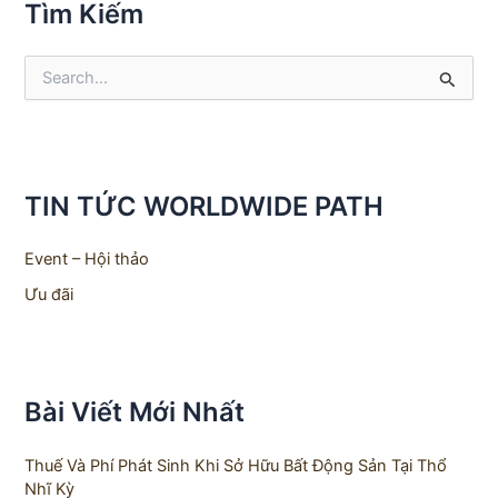
Tìm Kiếm
S
e
a
r
c
h
TIN TỨC WORLDWIDE PATH
f
o
r
Event – Hội thảo
:
Ưu đãi
Bài Viết Mới Nhất
Thuế Và Phí Phát Sinh Khi Sở Hữu Bất Động Sản Tại Thổ
Nhĩ Kỳ