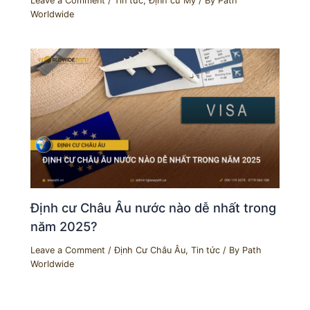
Leave a Comment
/
Tin tức
,
Định cư Mỹ
/ By
Path
Worldwide
Định cư Châu Âu nước nào dễ nhất trong
năm 2025?
Leave a Comment
/
Định Cư Châu Âu
,
Tin tức
/ By
Path
Worldwide