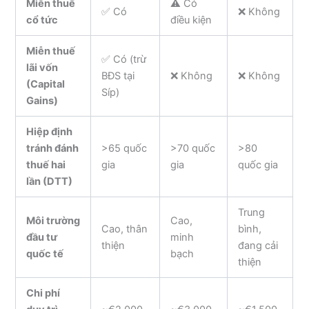
Miễn thuế
⚠️ Có
✅ Có
❌ Không
cổ tức
điều kiện
Miễn thuế
✅ Có (trừ
lãi vốn
BĐS tại
❌ Không
❌ Không
(Capital
Síp)
Gains)
Hiệp định
tránh đánh
>65 quốc
>70 quốc
>80
thuế hai
gia
gia
quốc gia
lần (DTT)
Trung
Môi trường
Cao,
Cao, thân
bình,
đầu tư
minh
thiện
đang cải
quốc tế
bạch
thiện
Chi phí