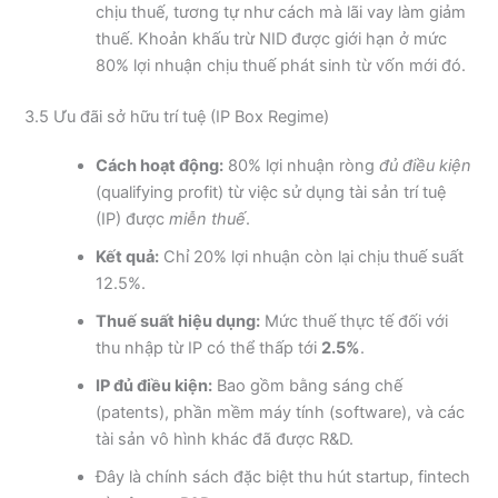
chịu thuế, tương tự như cách mà lãi vay làm giảm
thuế. Khoản khấu trừ NID được giới hạn ở mức
80% lợi nhuận chịu thuế phát sinh từ vốn mới đó.
3.5 Ưu đãi sở hữu trí tuệ (IP Box Regime)
Cách hoạt động:
80% lợi nhuận ròng
đủ điều kiện
(qualifying profit) từ việc sử dụng tài sản trí tuệ
(IP) được
miễn thuế
.
Kết quả:
Chỉ 20% lợi nhuận còn lại chịu thuế suất
12.5%.
Thuế suất hiệu dụng:
Mức thuế thực tế đối với
thu nhập từ IP có thể thấp tới
2.5%
.
IP đủ điều kiện:
Bao gồm bằng sáng chế
(patents), phần mềm máy tính (software), và các
tài sản vô hình khác đã được R&D.
Đây là chính sách đặc biệt thu hút startup, fintech