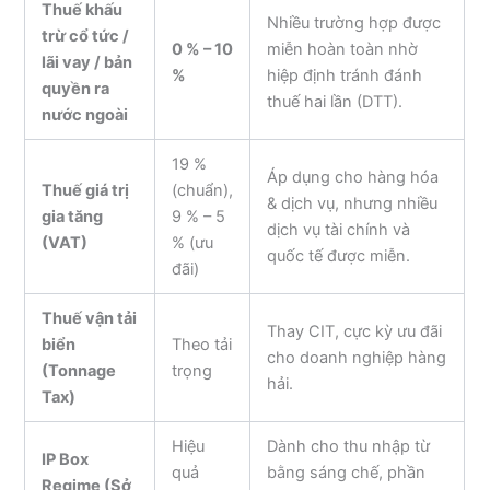
Thuế khấu
Nhiều trường hợp được
trừ cổ tức /
0 % – 10
miễn hoàn toàn nhờ
lãi vay / bản
%
hiệp định tránh đánh
quyền ra
thuế hai lần (DTT).
nước ngoài
19 %
Áp dụng cho hàng hóa
Thuế giá trị
(chuẩn),
& dịch vụ, nhưng nhiều
gia tăng
9 % – 5
dịch vụ tài chính và
(VAT)
% (ưu
quốc tế được miễn.
đãi)
Thuế vận tải
Thay CIT, cực kỳ ưu đãi
biển
Theo tải
cho doanh nghiệp hàng
(Tonnage
trọng
hải.
Tax)
Hiệu
Dành cho thu nhập từ
IP Box
quả
bằng sáng chế, phần
Regime (Sở