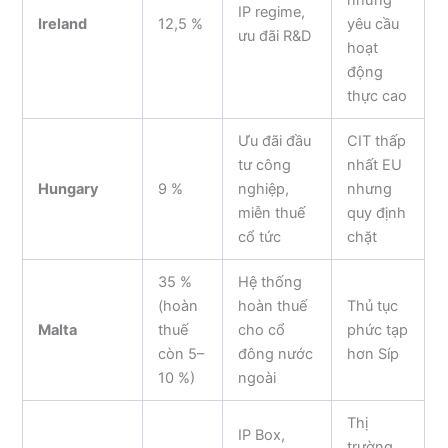
IP regime,
Ireland
12,5 %
yêu cầu
ưu đãi R&D
hoạt
động
thực cao
Ưu đãi đầu
CIT thấp
tư công
nhất EU
Hungary
9 %
nghiệp,
nhưng
miễn thuế
quy định
cổ tức
chặt
35 %
Hệ thống
(hoàn
hoàn thuế
Thủ tục
Malta
thuế
cho cổ
phức tạp
còn 5–
đông nước
hơn Síp
10 %)
ngoài
Thị
IP Box,
trường