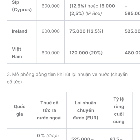
Síp
600.000
(12,5%)
hoặc
15.000
–
(Cyprus)
(2,5%)
(IP Box)
585.0
Ireland
600.000
75.000 (12,5%)
525.0
Việt
600.000
120.000 (20%)
480.0
Nam
3. Mô phỏng dòng tiền khi rút lợi nhuận về nước (chuyển
cổ tức)
Tỷ lệ
Thuế cổ
Lợi nhuận
Quốc
ròng
tức ra
chuyển
gia
cuối
nước ngoài
được (EUR)
cùng
0 %
(được
525.000 –
87,5 –