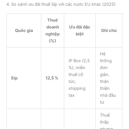
4. So sánh ưu đãi thuế Síp với các nước EU khác (2025)
Thuế
doanh
Ưu đãi đặc
Quốc gia
Ghi chú
nghiệp
biệt
(%)
Hệ
IP Box (2,5
thống
%), miễn
đơn
thuế cổ
giản,
Síp
12,5 %
tức,
thân
shipping
thiện
tax
nhà đầu
tư
Thuế
thấp
nhưng