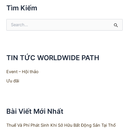
Tìm Kiếm
S
e
a
r
c
h
TIN TỨC WORLDWIDE PATH
f
o
r
Event – Hội thảo
:
Ưu đãi
Bài Viết Mới Nhất
Thuế Và Phí Phát Sinh Khi Sở Hữu Bất Động Sản Tại Thổ