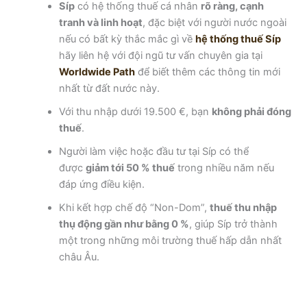
Síp
có hệ thống thuế cá nhân
rõ ràng, cạnh
tranh và linh hoạt
, đặc biệt với người nước ngoài
nếu có bất kỳ thắc mắc gì về
hệ thống thuế Síp
hãy liên hệ với đội ngũ tư vấn chuyên gia tại
Worldwide Path
để biết thêm các thông tin mới
nhất từ đất nước này.
Với thu nhập dưới 19.500 €, bạn
không phải đóng
thuế
.
Người làm việc hoặc đầu tư tại Síp có thể
được
giảm tới 50 % thuế
trong nhiều năm nếu
đáp ứng điều kiện.
Khi kết hợp chế độ “Non-Dom”,
thuế thu nhập
thụ động gần như bằng 0 %
, giúp Síp trở thành
một trong những môi trường thuế hấp dẫn nhất
châu Âu.