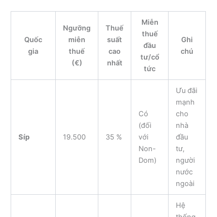
Miễn
Ngưỡng
Thuế
thuế
Quốc
miễn
suất
Ghi
đầu
gia
thuế
cao
chú
tư/cổ
(€)
nhất
tức
Ưu đãi
mạnh
Có
cho
(đối
nhà
Síp
19.500
35 %
với
đầu
Non-
tư,
Dom)
người
nước
ngoài
Hệ
thống