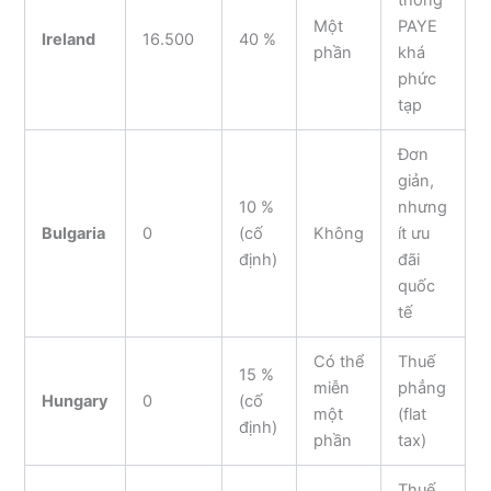
Một
PAYE
Ireland
16.500
40 %
phần
khá
phức
tạp
Đơn
giản,
10 %
nhưng
Bulgaria
0
(cố
Không
ít ưu
định)
đãi
quốc
tế
Có thể
Thuế
15 %
miễn
phẳng
Hungary
0
(cố
một
(flat
định)
phần
tax)
Thuế