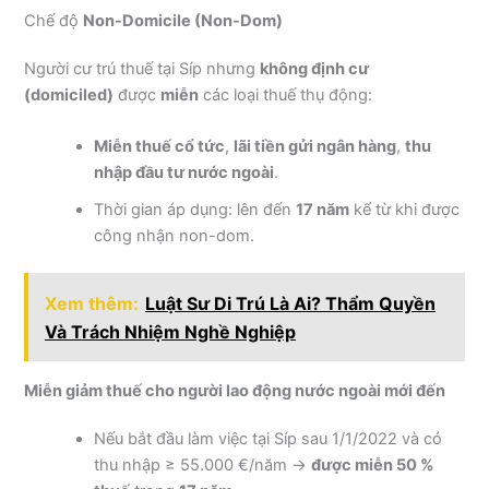
Chế độ
Non-Domicile (Non-Dom)
Người cư trú thuế tại Síp nhưng
không định cư
(domiciled)
được
miễn
các loại thuế thụ động:
Miễn thuế cổ tức
,
lãi tiền gửi ngân hàng
,
thu
nhập đầu tư nước ngoài
.
Thời gian áp dụng: lên đến
17 năm
kể từ khi được
công nhận non-dom.
Xem thêm:
Luật Sư Di Trú Là Ai? Thẩm Quyền
Và Trách Nhiệm Nghề Nghiệp
Miễn giảm thuế cho người lao động nước ngoài mới đến
Nếu bắt đầu làm việc tại Síp sau 1/1/2022 và có
thu nhập ≥ 55.000 €/năm →
được miễn 50 %