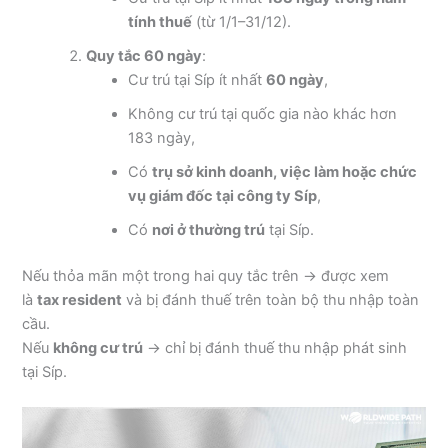
tính thuế
(từ 1/1–31/12).
Quy tắc 60 ngày
:
Cư trú tại Síp ít nhất
60 ngày
,
Không cư trú tại quốc gia nào khác hơn
183 ngày,
Có
trụ sở kinh doanh, việc làm hoặc chức
vụ giám đốc tại công ty Síp
,
Có
nơi ở thường trú
tại Síp.
Nếu thỏa mãn một trong hai quy tắc trên → được xem
là
tax resident
và bị đánh thuế trên toàn bộ thu nhập toàn
cầu.
Nếu
không cư trú
→ chỉ bị đánh thuế thu nhập phát sinh
tại Síp.