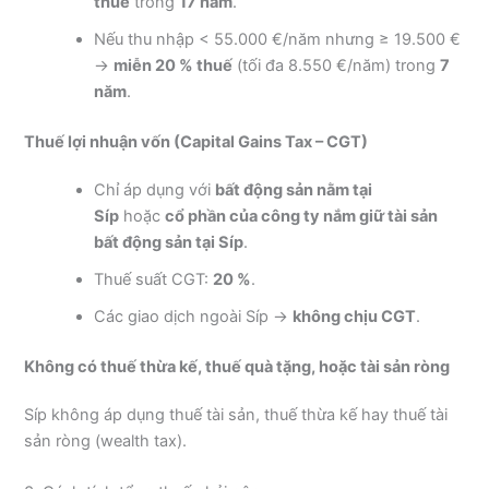
thuế
trong
17 năm
.
Nếu thu nhập < 55.000 €/năm nhưng ≥ 19.500 €
→
miễn 20 % thuế
(tối đa 8.550 €/năm) trong
7
năm
.
Thuế lợi nhuận vốn (Capital Gains Tax – CGT)
Chỉ áp dụng với
bất động sản nằm tại
Síp
hoặc
cổ phần của công ty nắm giữ tài sản
bất động sản tại Síp
.
Thuế suất CGT:
20 %
.
Các giao dịch ngoài Síp →
không chịu CGT
.
Không có thuế thừa kế, thuế quà tặng, hoặc tài sản ròng
Síp không áp dụng thuế tài sản, thuế thừa kế hay thuế tài
sản ròng (wealth tax).