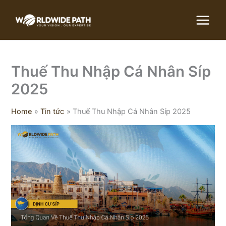
Skip
to
content
Thuế Thu Nhập Cá Nhân Síp
2025
Home
Tin tức
Thuế Thu Nhập Cá Nhân Síp 2025