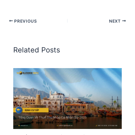
PREVIOUS
NEXT
Related Posts