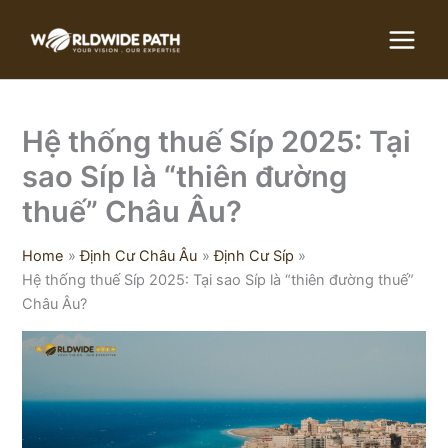
Skip
to
content
Hệ thống thuế Síp 2025: Tại
sao Síp là “thiên đường
thuế” Châu Âu?
Home
Định Cư Châu Âu
Định Cư Síp
Hệ thống thuế Síp 2025: Tại sao Síp là “thiên đường thuế”
Châu Âu?