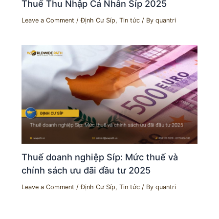
Thuế Thu Nhập Cá Nhân Síp 2025
Leave a Comment
/
Định Cư Síp
,
Tin tức
/ By
quantri
Thuế doanh nghiệp Síp: Mức thuế và
chính sách ưu đãi đầu tư 2025
Leave a Comment
/
Định Cư Síp
,
Tin tức
/ By
quantri