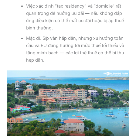
Việc xác định “tax residency” và “domicile” rất
quan trọng để hưởng ưu đãi — nếu không đáp
ứng điều kiện có thể mất ưu đãi hoặc bị áp thuế
bình thường.
Mặc dù Síp vẫn hấp dẫn, nhưng xu hướng toàn
cầu và EU đang hướng tới mức thuế tối thiểu và
tăng minh bạch — các lợi thế thuế có thể bị thu
hẹp dần.