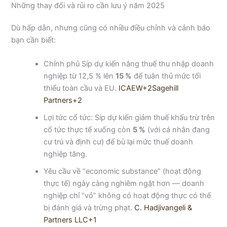
Những thay đổi và rủi ro cần lưu ý năm 2025
Dù hấp dẫn, nhưng cũng có nhiều điều chỉnh và cảnh báo
bạn cần biết:
Chính phủ Síp dự kiến nâng thuế thu nhập doanh
nghiệp từ 12,5 % lên
15 %
để tuân thủ mức tối
thiểu toàn cầu và EU.
ICAEW+2Sagehill
Partners+2
Lợi tức cổ tức: Síp dự kiến giảm thuế khấu trừ trên
cổ tức thực tế xuống còn
5 %
(với cá nhân đang
cư trú và định cư) để bù lại mức thuế doanh
nghiệp tăng.
Yêu cầu về “economic substance” (hoạt động
thực tế) ngày càng nghiêm ngặt hơn — doanh
nghiệp chỉ “vỏ” không có hoạt động thực có thể
bị đánh giá và trừng phạt.
C. Hadjivangeli &
Partners LLC+1