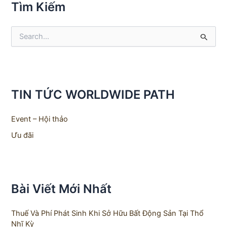
Tìm Kiếm
S
e
a
r
c
h
TIN TỨC WORLDWIDE PATH
f
o
r
Event – Hội thảo
:
Ưu đãi
Bài Viết Mới Nhất
Thuế Và Phí Phát Sinh Khi Sở Hữu Bất Động Sản Tại Thổ
Nhĩ Kỳ