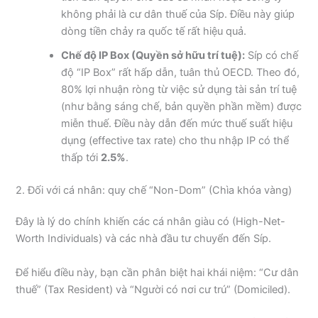
không phải là cư dân thuế của Síp. Điều này giúp
dòng tiền chảy ra quốc tế rất hiệu quả.
Chế độ IP Box (Quyền sở hữu trí tuệ):
Síp có chế
độ “IP Box” rất hấp dẫn, tuân thủ OECD. Theo đó,
80% lợi nhuận ròng từ việc sử dụng tài sản trí tuệ
(như bằng sáng chế, bản quyền phần mềm) được
miễn thuế. Điều này dẫn đến mức thuế suất hiệu
dụng (effective tax rate) cho thu nhập IP có thể
thấp tới
2.5%
.
2. Đối với cá nhân: quy chế “Non-Dom” (Chìa khóa vàng)
Đây là lý do chính khiến các cá nhân giàu có (High-Net-
Worth Individuals) và các nhà đầu tư chuyển đến Síp.
Để hiểu điều này, bạn cần phân biệt hai khái niệm: “Cư dân
thuế” (Tax Resident) và “Người có nơi cư trú” (Domiciled).