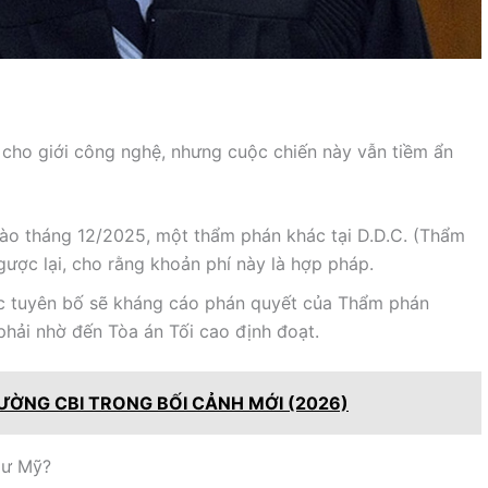
 cho giới công nghệ, nhưng cuộc chiến này vẫn tiềm ẩn
ào tháng 12/2025, một thẩm phán khác tại D.D.C. (Thẩm
gược lại, cho rằng khoản phí này là hợp pháp.
c tuyên bố sẽ kháng cáo phán quyết của Thẩm phán
 phải nhờ đến Tòa án Tối cao định đoạt.
ƯỜNG CBI TRONG BỐI CẢNH MỚI (2026)
Cư Mỹ?