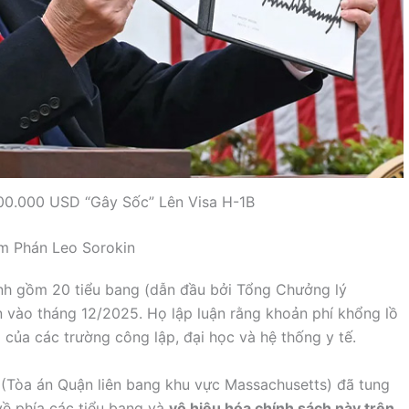
100.000 USD “Gây Sốc” Lên Visa H-1B
m Phán Leo Sorokin
inh gồm 20 tiểu bang (dẫn đầu bởi Tổng Chưởng lý
n vào tháng 12/2025. Họ lập luận rằng khoản phí khổng lồ
của các trường công lập, đại học và hệ thống y tế.
(Tòa án Quận liên bang khu vực Massachusetts) đã tung
về phía các tiểu bang và
vô hiệu hóa chính sách này trên