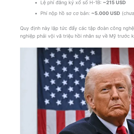
Lệ phí đăng ký xổ số H-1B:
~215 USD
Phí nộp hồ sơ cơ bản:
~5.000 USD
(chưa 
Quy định này lập tức đẩy các tập đoàn công nghệ 
nghiệp phải vội vã triệu hồi nhân sự về Mỹ trước k