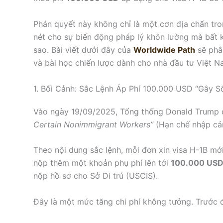
Phán quyết này không chỉ là một cơn địa chấn tr
nét cho sự biến động pháp lý khôn lường mà bất k
sao. Bài viết dưới đây của
Worldwide Path
sẽ phân
và bài học chiến lược dành cho nhà đầu tư Việt N
1. Bối Cảnh: Sắc Lệnh Áp Phí 100.000 USD “Gây S
Vào ngày 19/09/2025, Tổng thống Donald Trump 
Certain Nonimmigrant Workers”
(Hạn chế nhập cản
Theo nội dung sắc lệnh, mỗi đơn xin visa H-1B m
nộp thêm một khoản phụ phí lên tới
100.000 US
nộp hồ sơ cho Sở Di trú (USCIS).
Đây là một mức tăng chi phí không tưởng. Trước đó