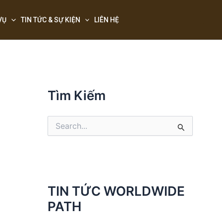
Sea
VỤ
TIN TỨC & SỰ KIỆN
LIÊN HỆ
Tìm Kiếm
S
e
a
r
c
h
f
TIN TỨC WORLDWIDE
o
PATH
r
: