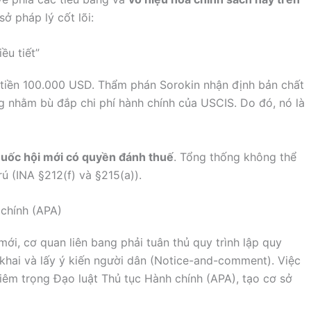
sở pháp lý cốt lõi:
ều tiết”
 tiền 100.000 USD. Thẩm phán Sorokin nhận định bản chất
g nhằm bù đắp chi phí hành chính của USCIS. Do đó, nó là
Quốc hội mới có quyền đánh thuế
. Tổng thống không thể
ú (INA §212(f) và §215(a)).
 chính (APA)
ới, cơ quan liên bang phải tuân thủ quy trình lập quy
khai và lấy ý kiến người dân (Notice-and-comment). Việc
iêm trọng Đạo luật Thủ tục Hành chính (APA), tạo cơ sở