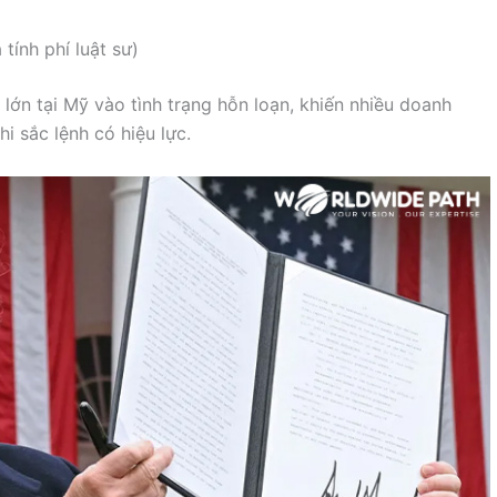
tính phí luật sư)
lớn tại Mỹ vào tình trạng hỗn loạn, khiến nhiều doanh
hi sắc lệnh có hiệu lực.