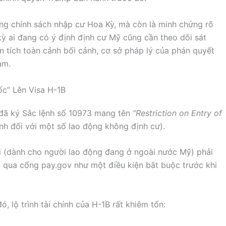
ong chính sách nhập cư Hoa Kỳ, mà còn là minh chứng rõ
ỳ ai đang có ý định định cư Mỹ cũng cần theo dõi sát
 tích toàn cảnh bối cảnh, cơ sở pháp lý của phán quyết
am.
ốc” Lên Visa H-1B
đã ký Sắc lệnh số 10973 mang tên
“Restriction on Entry of
h đối với một số lao động không định cư).
ới (dành cho người lao động đang ở ngoài nước Mỹ) phải
D
qua cổng pay.gov như một điều kiện bắt buộc trước khi
, lộ trình tài chính của H-1B rất khiêm tốn: