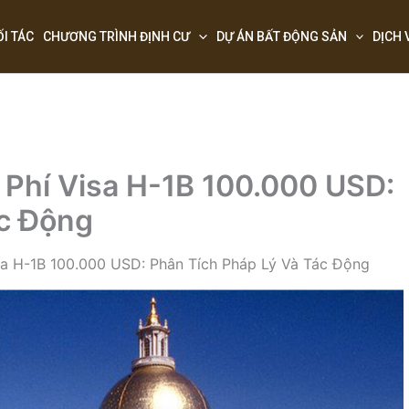
ỐI TÁC
CHƯƠNG TRÌNH ĐỊNH CƯ
DỰ ÁN BẤT ĐỘNG SẢN
DỊCH 
 Phí Visa H-1B 100.000 USD:
ác Động
sa H-1B 100.000 USD: Phân Tích Pháp Lý Và Tác Động