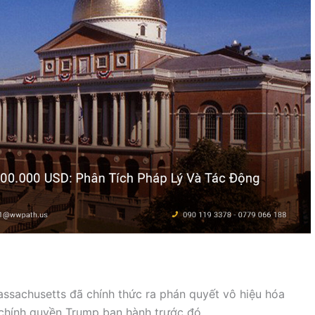
ssachusetts đã chính thức ra phán quyết vô hiệu hóa
chính quyền Trump ban hành trước đó.