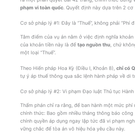
phạm vi toàn quốc
. Quyết định này dựa trên 2 cơ 
Cơ sở pháp lý #1: Đây là “Thuế”, không phải “Phí đi
Tâm điểm của vụ án nằm ở việc định nghĩa khoản
của khoản tiền này là để
tạo nguồn thu
, chứ khôn
một loại “Thuế”.
Theo Hiến pháp Hoa Kỳ (Điều I, Khoản 8),
chỉ có 
tự ý áp thuế thông qua sắc lệnh hành pháp về di tr
Cơ sở pháp lý #2: Vi phạm Đạo luật Thủ tục Hành
Thẩm phán chỉ ra rằng, để ban hành một mức phí m
chính thức: Bao gồm nhiều tháng thông báo công 
chính quyền áp dụng ngay lập tức đã vi phạm ngh
vững chắc để tòa án vô hiệu hóa yêu cầu này.