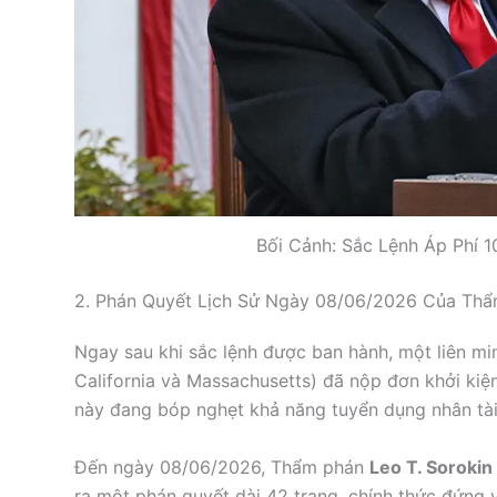
Bối Cảnh: Sắc Lệnh Áp Phí 
2. Phán Quyết Lịch Sử Ngày 08/06/2026 Của Thẩ
Ngay sau khi sắc lệnh được ban hành, một liên m
California và Massachusetts) đã nộp đơn khởi kiệ
này đang bóp nghẹt khả năng tuyển dụng nhân tài 
Đến ngày 08/06/2026, Thẩm phán
Leo T. Sorokin
ra một phán quyết dài 42 trang, chính thức đứng 