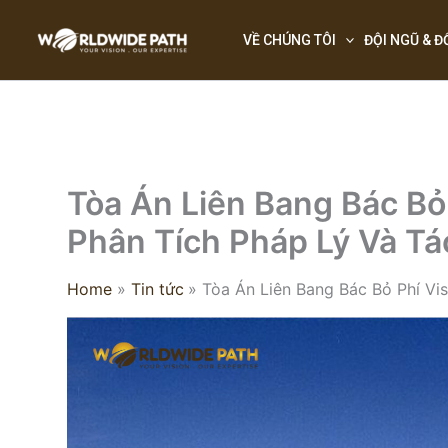
Skip
to
VỀ CHÚNG TÔI
ĐỘI NGŨ & Đ
content
Tòa Án Liên Bang Bác Bỏ
Phân Tích Pháp Lý Và T
Home
Tin tức
Tòa Án Liên Bang Bác Bỏ Phí Vi