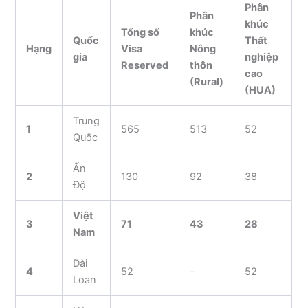
Phân
Phân
khúc
Tổng số
khúc
Quốc
Thất
Hạng
Visa
Nông
gia
nghiệp
Reserved
thôn
cao
(Rural)
(HUA)
Trung
1
565
513
52
Quốc
Ấn
2
130
92
38
Độ
Việt
3
71
43
28
Nam
Đài
4
52
–
52
Loan