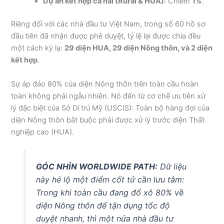
Dự án kết hợp cả hai (Rural & HUA):
Chiếm
1%
.
Riêng đối với các nhà đầu tư Việt Nam, trong số 60 hồ sơ
đầu tiên đã nhận được phê duyệt, tỷ lệ lại được chia đều
một cách kỳ lạ:
29 diện HUA, 29 diện Nông thôn, và 2 diện
kết hợp
.
Sự áp đảo 80% của diện Nông thôn trên toàn cầu hoàn
toàn không phải ngẫu nhiên. Nó đến từ cơ chế ưu tiên xử
lý đặc biệt của Sở Di trú Mỹ (USCIS): Toàn bộ hàng đợi của
diện Nông thôn bắt buộc phải được xử lý trước diện Thất
nghiệp cao (HUA).
GÓC NHÌN WORLDWIDE PATH:
Dữ liệu
này hé lộ một điểm cốt tử cần lưu tâm:
Trong khi toàn cầu đang đổ xô 80% về
diện Nông thôn để tận dụng tốc độ
duyệt nhanh, thì một nửa nhà đầu tư