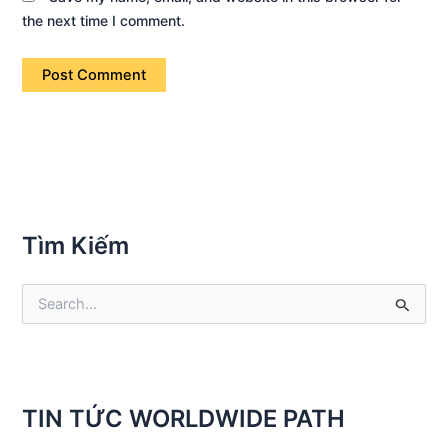
the next time I comment.
Tìm Kiếm
S
e
a
r
c
h
TIN TỨC WORLDWIDE PATH
f
o