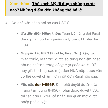
Xem thêm:
Thẻ xanh Mỹ đi được những nước
nào? Những điểm đến không thể bỏ lỡ
4.1. Cơ chế vận hành nội bộ của USCIS
Ưu tiên diện Nông thôn:
Toàn bộ hàng đợi Rural
được phân bổ tài nguyên xử lý trước khi đến lượt
HUA.
Nguyên tắc FIFO (First In, First Out):
Quy tắc
“Vào trước, ra trước” được áp dụng nghiêm ngặt
nhưng chỉ tính
trong cùng một phân khúc
. Điều
này giải thích tại sao một đơn HUA nộp trước vẫn
có thể duyệt chậm hơn một đơn Rural nộp sau.
Yêu cầu
đơn I-956F
:
Đơn phê duyệt dự án của
Trung tâm Vùng (I-956F) phải được duyệt trước
thì các đơn I-526E cá nhân liên quan mới được
phép phê duyệt.