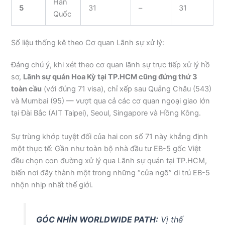
Hàn
5
31
–
31
Quốc
Số liệu thống kê theo Cơ quan Lãnh sự xử lý:
Đáng chú ý, khi xét theo cơ quan lãnh sự trực tiếp xử lý hồ
sơ,
Lãnh sự quán Hoa Kỳ tại TP.HCM cũng đứng thứ 3
toàn cầu
(với đúng 71 visa), chỉ xếp sau Quảng Châu (543)
và Mumbai (95) — vượt qua cả các cơ quan ngoại giao lớn
tại Đài Bắc (AIT Taipei), Seoul, Singapore và Hồng Kông.
Sự trùng khớp tuyệt đối của hai con số 71 này khẳng định
một thực tế: Gần như toàn bộ nhà đầu tư EB-5 gốc Việt
đều chọn con đường xử lý qua Lãnh sự quán tại TP.HCM,
biến nơi đây thành một trong những “cửa ngõ” di trú EB-5
nhộn nhịp nhất thế giới.
GÓC NHÌN WORLDWIDE PATH:
Vị thế