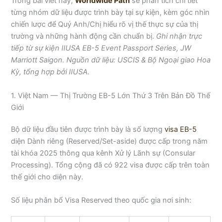
Trong bài viết này,
Worldwide Path
sẽ phân tích chi tiết
từng nhóm dữ liệu được trình bày tại sự kiện, kèm góc nhìn
chiến lược để Quý Anh/Chị hiểu rõ vị thế thực sự của thị
trường và những hành động cần chuẩn bị.
Ghi nhận trực
tiếp từ sự kiện IIUSA EB-5 Event Passport Series, JW
Marriott Saigon. Nguồn dữ liệu: USCIS & Bộ Ngoại giao Hoa
Kỳ, tổng hợp bởi IIUSA.
1. Việt Nam — Thị Trường EB-5 Lớn Thứ 3 Trên Bản Đồ Thế
Giới
Bộ dữ liệu đầu tiên được trình bày là số lượng
visa EB-5
diện Dành riêng (Reserved/Set-aside) được cấp trong năm
tài khóa 2025 thông qua kênh Xử lý Lãnh sự (Consular
Processing). Tổng cộng đã có 922 visa được cấp trên toàn
thế giới cho diện này.
Số liệu phân bổ Visa Reserved theo quốc gia nơi sinh: