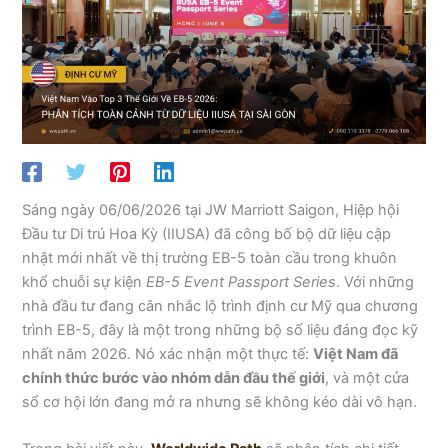
Sáng ngày 06/06/2026 tại JW Marriott Saigon, Hiệp hội
Đầu tư Di trú Hoa Kỳ (IIUSA) đã công bố bộ dữ liệu cập
nhật mới nhất về thị trường EB-5 toàn cầu trong khuôn
khổ chuỗi sự kiện
EB-5 Event Passport Series
. Với những
nhà đầu tư đang cân nhắc lộ trình định cư Mỹ qua chương
trình EB-5, đây là một trong những bộ số liệu đáng đọc kỹ
nhất năm 2026. Nó xác nhận một thực tế:
Việt Nam đã
chính thức bước vào nhóm dẫn đầu thế giới
, và một cửa
sổ cơ hội lớn đang mở ra nhưng sẽ không kéo dài vô hạn.