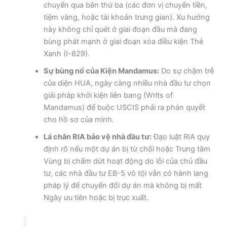
chuyển qua bên thứ ba (các đơn vị chuyển tiền,
tiệm vàng, hoặc tài khoản trung gian). Xu hướng
này không chỉ quét ở giai đoạn đầu mà đang
bùng phát mạnh ở giai đoạn xóa điều kiện Thẻ
Xanh (I-829).
Sự bùng nổ của Kiện Mandamus:
Do sự chậm trễ
của diện HUA, ngày càng nhiều nhà đầu tư chọn
giải pháp khởi kiện liên bang (Writs of
Mandamus) để buộc USCIS phải ra phán quyết
cho hồ sơ của mình.
Lá chắn RIA bảo vệ nhà đầu tư:
Đạo luật RIA quy
định rõ nếu một dự án bị từ chối hoặc Trung tâm
Vùng bị chấm dứt hoạt động do lỗi của chủ đầu
tư, các nhà đầu tư EB-5 vô tội vẫn có hành lang
pháp lý để chuyển đổi dự án mà không bị mất
Ngày ưu tiên hoặc bị trục xuất.