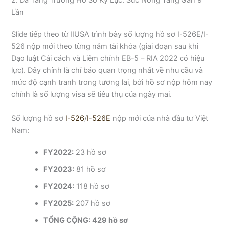
2. Đà Tăng Trưởng Hồ Sơ Kỷ Lục: Sức Nóng Tăng Gần 9
Lần
Slide tiếp theo từ IIUSA trình bày số lượng hồ sơ I-526E/I-
526 nộp mới theo từng năm tài khóa (giai đoạn sau khi
Đạo luật Cải cách và Liêm chính EB-5 – RIA 2022 có hiệu
lực). Đây chính là chỉ báo quan trọng nhất về nhu cầu và
mức độ cạnh tranh trong tương lai, bởi hồ sơ nộp hôm nay
chính là số lượng visa sẽ tiêu thụ của ngày mai.
Số lượng hồ sơ
I-526
/
I-526E
nộp mới của nhà đầu tư Việt
Nam:
FY2022:
23 hồ sơ
FY2023:
81 hồ sơ
FY2024:
118 hồ sơ
FY2025:
207 hồ sơ
TỔNG CỘNG:
429 hồ sơ