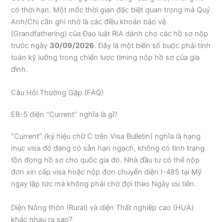
có thời hạn. Một mốc thời gian đặc biệt quan trọng mà Quý
Anh/Chị cần ghi nhớ là các điều khoản bảo vệ
(Grandfathering) của Đạo luật RIA dành cho các hồ sơ nộp
trước ngày
30/09/2026
. Đây là một biến số buộc phải tính
toán kỹ lưỡng trong chiến lược timing nộp hồ sơ của gia
đình.
Câu Hỏi Thường Gặp (FAQ)
EB-5 diện “Current” nghĩa là gì?
“Current” (ký hiệu chữ C trên Visa Bulletin) nghĩa là hạng
mục visa đó đang có sẵn hạn ngạch, không có tình trạng
tồn đọng hồ sơ cho quốc gia đó. Nhà đầu tư có thể nộp
đơn xin cấp visa hoặc nộp đơn chuyển diện I-485 tại Mỹ
ngay lập tức mà không phải chờ đợi theo Ngày ưu tiên.
Diện Nông thôn (Rural) và diện Thất nghiệp cao (HUA)
khác nhau ra sao?