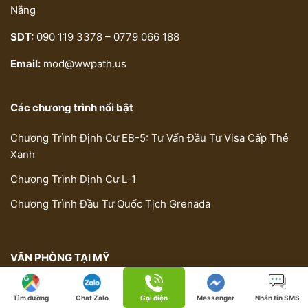
Nẵng
SDT:
090 119 3378 – 0779 066 188
Email:
mod@wwpath.us
Các chương trình nổi bật
Chương Trình Định Cư EB-5: Tư Vấn Đầu Tư Visa Cấp Thẻ
Xanh
Chương Trình Định Cư L-1
Chương Trình Đầu Tư Quốc Tịch Grenada
VĂN PHÒNG TẠI MỸ
Địa chỉ:
SPACES THE QUAD, 530 Technology Dr., Irvine,
Tìm đường
Chat Zalo
Gọi điện
Messenger
Nhắn tin SMS
CA 92618, USA (US office cannot be involved in EB-5