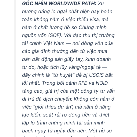
GÓC NHÌN WORLDWIDE PATH:
Xu
hướng đáng lo ngại nhất hiện nay hoàn
toàn không nằm ở việc thiếu visa, mà
nằm ở chất lượng hồ sơ Chứng minh
nguồn vốn (SOF). Với đặc thù thị trường
tài chính Việt Nam — nơi dòng vốn của
các gia đình thường đến từ việc mua
bán bất động sản giấy tay, kinh doanh
tự do, hoặc tích lũy vàng/ngoại tệ —
đây chính là “tử huyệt” dễ bị USCIS bắt
lỗi nhất. Trong bối cảnh RFE và NOID
tăng cao, giá trị của một công ty tư vấn
di trú đã dịch chuyển: Không còn nằm ở
việc “giới thiệu dự án”, mà nằm ở năng
lực kiểm soát rủi ro dòng tiền và thiết
lập lộ trình chứng minh tài sản minh
bạch ngay từ ngày đầu tiên. Một hồ sơ