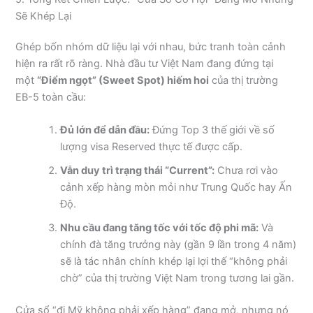
Sẽ Khép Lại
Ghép bốn nhóm dữ liệu lại với nhau, bức tranh toàn cảnh
hiện ra rất rõ ràng. Nhà đầu tư Việt Nam đang đứng tại
một
“Điểm ngọt” (Sweet Spot) hiếm hoi
của thị trường
EB-5 toàn cầu:
Đủ lớn để dẫn đầu:
Đứng Top 3 thế giới về số
lượng visa Reserved thực tế được cấp.
Vẫn duy trì trạng thái “Current”:
Chưa rơi vào
cảnh xếp hàng mòn mỏi như Trung Quốc hay Ấn
Độ.
Nhu cầu đang tăng tốc với tốc độ phi mã:
Và
chính đà tăng trưởng này (gần 9 lần trong 4 năm)
sẽ là tác nhân chính khép lại lợi thế “không phải
chờ” của thị trường Việt Nam trong tương lai gần.
Cửa sổ “đi Mỹ không phải xếp hàng” đang mở, nhưng nó