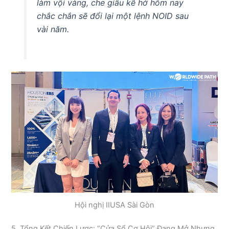
làm vội vàng, che giấu kẽ hở hôm nay
chắc chắn sẽ đổi lại một lệnh NOID sau
vài năm.
Hội nghị IIUSA Sài Gòn
5. Tổng Kết Chiến Lược: “Cửa Sổ Cơ Hội” Đang Mở Nhưng