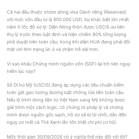
Cả hai đều thuộc nhóm dòng visa Dành riêng (Reserved)
với mức vốn đầu tư là 800.000 USD. Sự khác biệt lớn nhất
nằm ở tốc độ xử lý: Diện Nông thôn được USCIS ưu tiên
thụ lý trước theo luật định và hiện chiếm 80% tổng lượng
phê duyệt trên toàn cầu; trong khi diện HUA đang phải đối
mặt với tình trạng ùn ứ và chậm trễ dài hơn.
Vì sao khâu Chứng minh nguồn vốn (SOF) lại trở nên nguy
hiểm lúc này?
Sở Di trú Mỹ (USCIS) đang áp dụng các tiêu chuẩn kiểm
toán gắt gao tương đương luật chống rửa tiền toàn cầu.
Nếu lộ trình dòng tiền từ Việt Nam sang Mỹ không được
giải trình một cách logic, có chứng từ pháp lý và chứng
minh được nguồn gốc sạch, hồ sơ sẽ bị từ chối, dẫn đến
nguy cơ mất cả Thẻ Xanh lẫn tổn thất chi phí cơ hội.
Mốc thời gian 30/09/2026 có ý nghĩa thế nào đối với tôi?