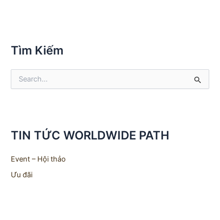
Tìm Kiếm
S
e
a
r
c
h
TIN TỨC WORLDWIDE PATH
f
o
r
Event – Hội thảo
:
Ưu đãi