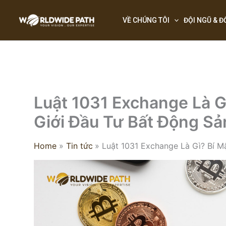
Skip
to
VỀ CHÚNG TÔI
ĐỘI NGŨ & Đ
content
Luật 1031 Exchange Là G
Giới Đầu Tư Bất Động S
Home
Tin tức
Luật 1031 Exchange Là Gì? Bí 