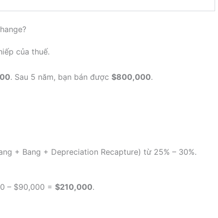
change?
iếp của thuế.
000
. Sau 5 năm, bạn bán được
$800,000
.
bang + Bang + Depreciation Recapture) từ 25% – 30%.
000 – $90,000 =
$210,000
.