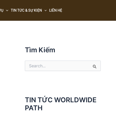
Sea
VỤ
TIN TỨC & SỰ KIỆN
LIÊN HỆ
Tìm Kiếm
S
e
a
r
c
h
f
TIN TỨC WORLDWIDE
o
PATH
r
: