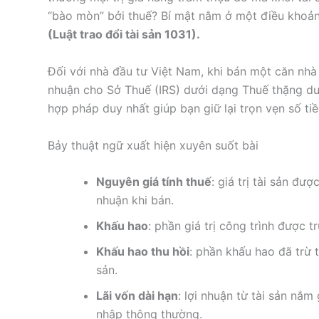
“bào mòn” bởi thuế? Bí mật nằm ở một điều khoản
(Luật trao đổi tài sản 1031).
Đối với nhà đầu tư Việt Nam, khi bán một căn nhà có
nhuận cho Sở Thuế (IRS) dưới dạng Thuế thặng dư 
hợp pháp duy nhất giúp bạn giữ lại trọn vẹn số tiề
Bảy thuật ngữ xuất hiện xuyên suốt bài
Nguyên giá tính thuế
: giá trị tài sản đư
nhuận khi bán.
Khấu hao
: phần giá trị công trình được 
Khấu hao thu hồi
: phần khấu hao đã trừ t
sản.
Lãi vốn dài hạn
: lợi nhuận từ tài sản nắ
nhập thông thường.