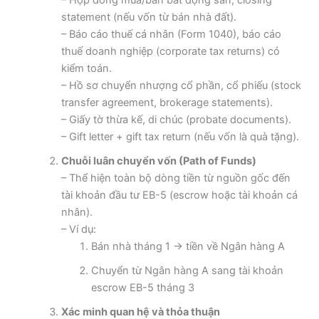
statement (nếu vốn từ bán nhà đất).
– Báo cáo thuế cá nhân (Form 1040), báo cáo
thuế doanh nghiệp (corporate tax returns) có
kiểm toán.
– Hồ sơ chuyển nhượng cổ phần, cổ phiếu (stock
transfer agreement, brokerage statements).
– Giấy tờ thừa kế, di chúc (probate documents).
– Gift letter + gift tax return (nếu vốn là quà tặng).
Chuỗi luân chuyển vốn (Path of Funds)
– Thể hiện toàn bộ dòng tiền từ nguồn gốc đến
tài khoản đầu tư EB-5 (escrow hoặc tài khoản cá
nhân).
– Ví dụ:
Bán nhà tháng 1 → tiền về Ngân hàng A
Chuyển từ Ngân hàng A sang tài khoản
escrow EB-5 tháng 3
Xác minh quan hệ và thỏa thuận