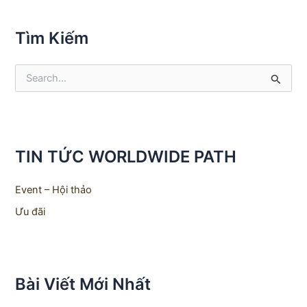
Tìm Kiếm
S
e
a
r
c
h
TIN TỨC WORLDWIDE PATH
f
o
r
Event – Hội thảo
:
Ưu đãi
Bài Viết Mới Nhất