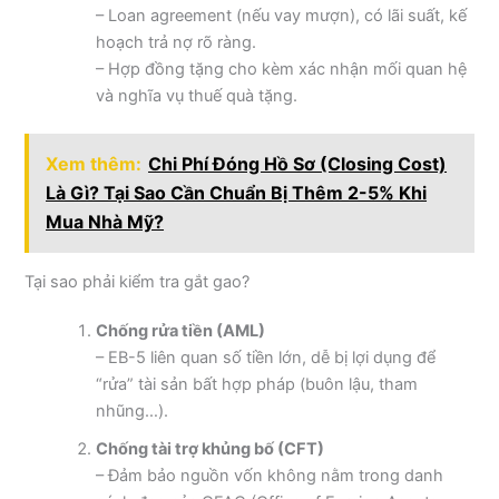
– Loan agreement (nếu vay mượn), có lãi suất, kế
hoạch trả nợ rõ ràng.
– Hợp đồng tặng cho kèm xác nhận mối quan hệ
và nghĩa vụ thuế quà tặng.
Xem thêm:
Chi Phí Đóng Hồ Sơ (Closing Cost)
Là Gì? Tại Sao Cần Chuẩn Bị Thêm 2-5% Khi
Mua Nhà Mỹ?
Tại sao phải kiểm tra gắt gao?
Chống rửa tiền (AML)
– EB-5 liên quan số tiền lớn, dễ bị lợi dụng để
“rửa” tài sản bất hợp pháp (buôn lậu, tham
nhũng…).
Chống tài trợ khủng bố (CFT)
– Đảm bảo nguồn vốn không nằm trong danh