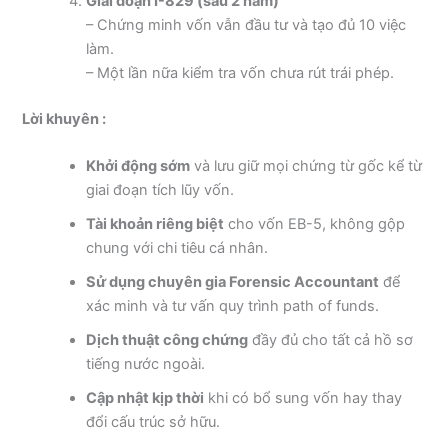
Giai đoạn I-829 (sau 2 năm)
– Chứng minh vốn vẫn đầu tư và tạo đủ 10 việc
làm.
– Một lần nữa kiểm tra vốn chưa rút trái phép.
Lời khuyên :
Khởi động sớm
và lưu giữ mọi chứng từ gốc kể từ
giai đoạn tích lũy vốn.
Tài khoản riêng biệt
cho vốn EB-5, không gộp
chung với chi tiêu cá nhân.
Sử dụng chuyên gia Forensic Accountant
để
xác minh và tư vấn quy trình path of funds.
Dịch thuật công chứng
đầy đủ cho tất cả hồ sơ
tiếng nước ngoài.
Cập nhật kịp thời
khi có bổ sung vốn hay thay
đổi cấu trúc sở hữu.