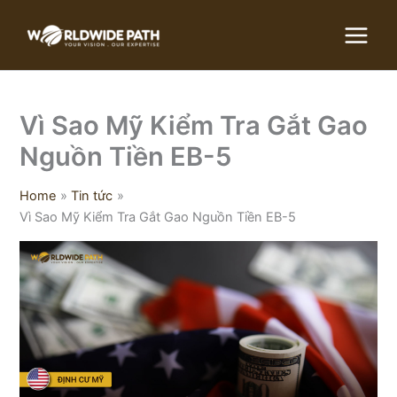
Skip
to
content
Vì Sao Mỹ Kiểm Tra Gắt Gao
Nguồn Tiền EB-5
Home
Tin tức
Vì Sao Mỹ Kiểm Tra Gắt Gao Nguồn Tiền EB-5