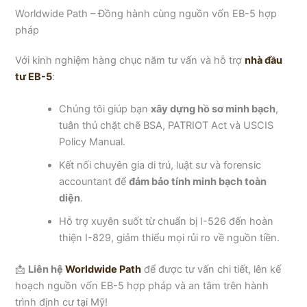
Worldwide Path – Đồng hành cùng nguồn vốn EB-5 hợp
pháp
Với kinh nghiệm hàng chục năm tư vấn và hỗ trợ
nhà đầu
tư EB-5
:
Chúng tôi giúp bạn
xây dựng hồ sơ minh bạch
,
tuân thủ chặt chẽ BSA, PATRIOT Act và USCIS
Policy Manual.
Kết nối chuyên gia di trú, luật sư và forensic
accountant để
đảm bảo tính minh bạch toàn
diện
.
Hỗ trợ xuyên suốt từ chuẩn bị I-526 đến hoàn
thiện I-829, giảm thiểu mọi rủi ro về nguồn tiền.
📩
Liên hệ
Worldwide Path
để được tư vấn chi tiết, lên kế
hoạch nguồn vốn EB-5 hợp pháp và an tâm trên hành
trình định cư tại Mỹ!