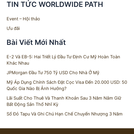
TIN TỨC WORLDWIDE PATH
r
c
h
Event – Hội thảo
f
Ưu đãi
o
r
Bài Viết Mới Nhất
:
E-2 Và EB-5: Hai Triết Lý Đầu Tư Định Cư Mỹ Hoàn Toàn
Khác Nhau
JPMorgan Đầu Tư 750 Tỷ USD Cho Nhà Ở Mỹ
Mỹ Áp Dụng Chính Sách Đặt Cọc Visa Đến 20.000 USD: 50
Quốc Gia Nào Bị Ảnh Hưởng?
Lãi Suất Cho Thuê Và Thanh Khoản Sau 3 Năm Nắm Giữ
Bất Động Sản Thổ Nhĩ Kỳ
Sổ Đỏ Tapu Và Ghi Chú Hạn Chế Chuyển Nhượng 3 Năm