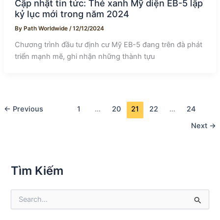
Cập nhật tin tức: Thẻ xanh Mỹ diện EB-5 lập
kỷ lục mới trong năm 2024
By
Path Worldwide
/
12/12/2024
Chương trình đầu tư định cư Mỹ EB-5 đang trên đà phát
triển mạnh mẽ, ghi nhận những thành tựu
←
Previous
1
…
20
21
22
…
24
Next
→
Tìm Kiếm
S
e
a