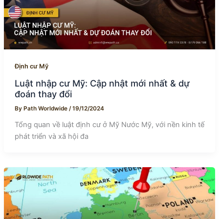
Định cư Mỹ
Luật nhập cư Mỹ: Cập nhật mới nhất & dự
đoán thay đổi
By
Path Worldwide
/
19/12/2024
Tổng quan về luật định cư ở Mỹ Nước Mỹ, với nền kinh tế
phát triển và xã hội đa