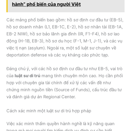
hành” phổ biến của người Việt
Các mảng phổ biến bao gồm: hồ sơ định cư đầu tư (EB-5),
hồ sơ doanh nhân (L1, EB-1C, E-2), hồ sơ nhân tài (EB-1A,
EB-2 NIW), hồ sơ bảo lãnh gia đình (IR, F1-F4), hồ sơ lao
động (H-1B, EB-3), hồ sơ du học (F-1, M-1, J-1), và các vụ
việc tị nạn (asylum). Ngoài ra, một số luật sư chuyên về
deportation defense và các vụ kháng cáo phức tạp.
Đáng chú ý, với các hồ sơ định cư đầu tư như EB-5, vai trò
của
luật sư di trú
mang tính chuyên môn cao. Họ cần phối
hợp với chuyên gia tài chính để xử lý các vấn đề như
chứng minh nguồn tiền (Source of Funds), cấu trúc đầu tư
và đánh giá dự án Regional Center.
Cách xác minh một luật sư di trú hợp pháp
Việc xác minh thẩm quyền hành nghề là kỹ năng quan
trọng mà mọi người tìm kiếm dịch vụ định cư cần biết.