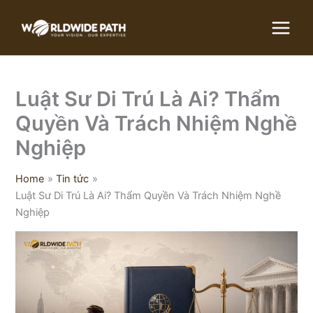
Skip
to
content
Luật Sư Di Trú Là Ai? Thẩm
Quyền Và Trách Nhiệm Nghề
Nghiệp
Home
Tin tức
Luật Sư Di Trú Là Ai? Thẩm Quyền Và Trách Nhiệm Nghề
Nghiệp