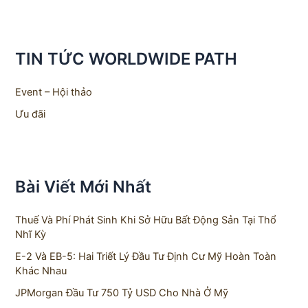
a
r
c
h
TIN TỨC WORLDWIDE PATH
f
o
r
Event – Hội thảo
:
Ưu đãi
Bài Viết Mới Nhất
Thuế Và Phí Phát Sinh Khi Sở Hữu Bất Động Sản Tại Thổ
Nhĩ Kỳ
E-2 Và EB-5: Hai Triết Lý Đầu Tư Định Cư Mỹ Hoàn Toàn
Khác Nhau
JPMorgan Đầu Tư 750 Tỷ USD Cho Nhà Ở Mỹ