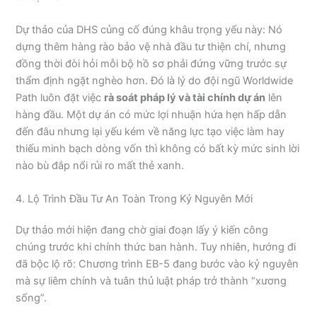
Dự thảo của DHS củng cố đúng khâu trọng yếu này: Nó
dựng thêm hàng rào bảo vệ nhà đầu tư thiện chí, nhưng
đồng thời đòi hỏi mỗi bộ hồ sơ phải đứng vững trước sự
thẩm định ngặt nghèo hơn. Đó là lý do đội ngũ Worldwide
Path luôn đặt việc
rà soát pháp lý và tài chính dự án
lên
hàng đầu. Một dự án có mức lợi nhuận hứa hẹn hấp dẫn
đến đâu nhưng lại yếu kém về năng lực tạo việc làm hay
thiếu minh bạch dòng vốn thì không có bất kỳ mức sinh lời
nào bù đắp nổi rủi ro mất thẻ xanh.
4. Lộ Trình Đầu Tư An Toàn Trong Kỷ Nguyên Mới
Dự thảo mới hiện đang chờ giai đoạn lấy ý kiến công
chúng trước khi chính thức ban hành. Tuy nhiên, hướng đi
đã bộc lộ rõ: Chương trình EB-5 đang bước vào kỷ nguyên
mà sự liêm chính và tuân thủ luật pháp trở thành “xương
sống”.