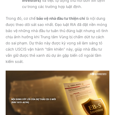
Investors)
và việc tự động thu hồi đơn xin định
cư trong các trường hợp luật định.
Trong đó, cơ chế
bảo vệ nhà đầu tư thiện chí
là nội dung
được theo dõi sát sao nhất. Đạo luật RIA đã đặt nền móng
bảo vệ những nhà đầu tư tuân thủ đúng luật nhưng vô tình
chịu ảnh hưởng khi Trung tâm Vùng bị chấm dứt tư cách
do sai phạm. Dự thảo này được kỳ vọng sẽ làm sáng tỏ
cách USCIS vận hành “tấm khiên” này, giúp nhà đầu tư
vẫn giữ được thẻ xanh dù dự án gặp biến cố ngoài tầm
kiểm soát.