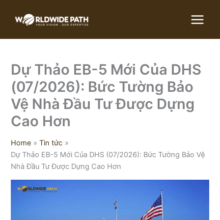
Skip
to
content
Dự Thảo EB-5 Mới Của DHS
(07/2026): Bức Tường Bảo
Vệ Nhà Đầu Tư Được Dựng
Cao Hơn
Home
Tin tức
Dự Thảo EB-5 Mới Của DHS (07/2026): Bức Tường Bảo Vệ
Nhà Đầu Tư Được Dựng Cao Hơn