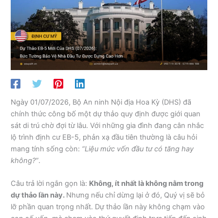
Ngày 01/07/2026, Bộ An ninh Nội địa Hoa Kỳ (DHS) đã
chính thức công bố một dự thảo quy định được giới quan
sát di trú chờ đợi từ lâu. Với những gia đình đang cân nhắc
lộ trình định cư EB-5, phản xạ đầu tiên thường là câu hỏi
mang tính sống còn:
“Liệu mức vốn đầu tư có tăng hay
không?”
.
Câu trả lời ngắn gọn là:
Không, ít nhất là không nằm trong
dự thảo lần này.
Nhưng nếu chỉ dừng lại ở đó, Quý vị sẽ bỏ
lỡ phần quan trọng nhất. Dự thảo lần này không chạm vào