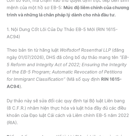
con số vốn, mà chạm vào thứ quyết định trực tiếp đến sinh
mệnh của một hồ sơ EB-5:
Mức độ liêm chính của chương
trình và những lá chắn pháp lý dành cho nhà đầu tư.
1. Nội Dung Cốt Lõi Của Dự Thảo EB-5 Mới (RIN 1615-
AC94)
Theo bản tin từ hãng luật
Wolfsdorf Rosenthal LLP
(đăng
ngày 01/07/2026), DHS đã công bố dự thảo mang tên
“EB-
5 Reform and Integrity Act of 2022; Ensuring the Integrity
of the EB-5 Program; Automatic Revocation of Petitions
for Immigrant Classification”
(Mã số quy định
RIN 1615-
AC94
).
Dự thảo này sẽ sửa đổi các quy định tại Bộ luật Liên bang
(8 C.F.R.) nhằm hiện thực hóa và luật hóa đầy đủ các điều
khoản của Đạo luật Cải cách và Liêm chính EB-5 năm 2022
(RIA).