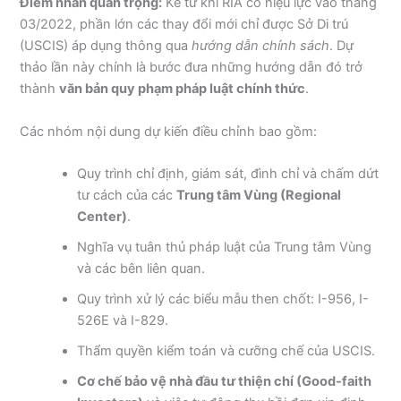
Điểm nhấn quan trọng:
Kể từ khi RIA có hiệu lực vào tháng
03/2022, phần lớn các thay đổi mới chỉ được Sở Di trú
(USCIS) áp dụng thông qua
hướng dẫn chính sách
. Dự
thảo lần này chính là bước đưa những hướng dẫn đó trở
thành
văn bản quy phạm pháp luật chính thức
.
Các nhóm nội dung dự kiến điều chỉnh bao gồm:
Quy trình chỉ định, giám sát, đình chỉ và chấm dứt
tư cách của các
Trung tâm Vùng (Regional
Center)
.
Nghĩa vụ tuân thủ pháp luật của Trung tâm Vùng
và các bên liên quan.
Quy trình xử lý các biểu mẫu then chốt: I-956, I-
526E và I-829.
Thẩm quyền kiểm toán và cưỡng chế của USCIS.
Cơ chế bảo vệ nhà đầu tư thiện chí (Good-faith