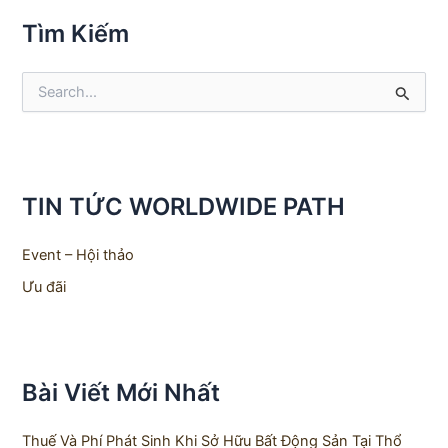
Tìm Kiếm
S
e
a
r
c
h
TIN TỨC WORLDWIDE PATH
f
o
r
Event – Hội thảo
:
Ưu đãi
Bài Viết Mới Nhất
Thuế Và Phí Phát Sinh Khi Sở Hữu Bất Động Sản Tại Thổ