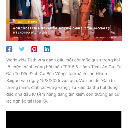
Worldwide Path vừa đánh dấu một cột mốc quan trọng khi
tổ chức thành công hội thảo “EB-5 & Hành Trình An Cư: Từ
Đầu Tư Đến Định Cư Bền Vững” tại khách sạn Hilton
Saigon vào ngày 15/3/2025 vừa qua. Với chủ đề “Đầu tư
thông minh, định cư vững vàng”, sự kiện đã thu hút đông
đảo nhà đầu tư tiềm năng đang tìm kiếm con đường an cư
lạc nghiệp tại Hoa Kỳ.