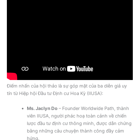
Điểm nhấn của hội thảo là sự góp mặt của ba diễn giả uy
tín từ Hiệp hội Đầu tư Định cư Hoa Kỳ (IIUSA):
Ms. Jaclyn Do
– Founder Worldwide Path, thành
viên IIUSA, người phác hoạ toàn cảnh về chiến
lược đầu tư định cư thông minh, được dẫn chứng
bằng những câu chuyện thành công đầy cảm
hứng.