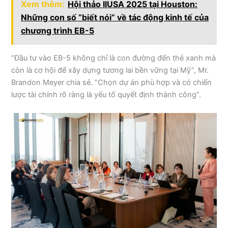
Xem thêm:
Hội thảo IIUSA 2025 tại Houston:
Những con số “biết nói” về tác động kinh tế của
chương trình EB-5
“Đầu tư vào EB-5 không chỉ là con đường đến thẻ xanh mà
còn là cơ hội để xây dựng tương lai bền vững tại Mỹ”, Mr.
Brandon Meyer chia sẻ. “Chọn dự án phù hợp và có chiến
lược tài chính rõ ràng là yếu tố quyết định thành công”.