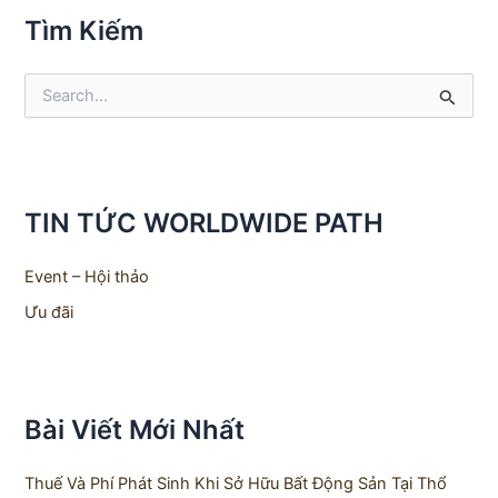
Tìm Kiếm
S
e
a
r
c
h
TIN TỨC WORLDWIDE PATH
f
o
r
Event – Hội thảo
:
Ưu đãi
Bài Viết Mới Nhất
Thuế Và Phí Phát Sinh Khi Sở Hữu Bất Động Sản Tại Thổ