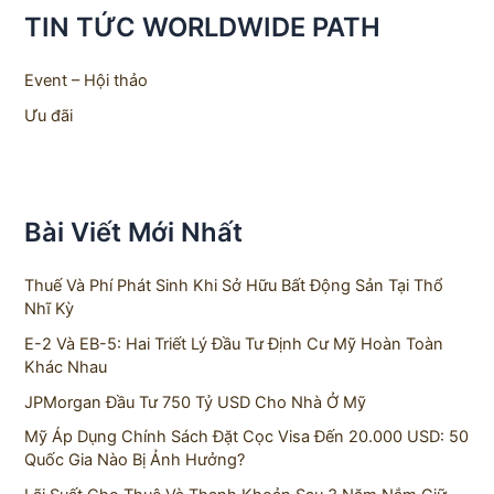
h
TIN TỨC WORLDWIDE PATH
f
o
r
Event – Hội thảo
:
Ưu đãi
Bài Viết Mới Nhất
Thuế Và Phí Phát Sinh Khi Sở Hữu Bất Động Sản Tại Thổ
Nhĩ Kỳ
E-2 Và EB-5: Hai Triết Lý Đầu Tư Định Cư Mỹ Hoàn Toàn
Khác Nhau
JPMorgan Đầu Tư 750 Tỷ USD Cho Nhà Ở Mỹ
Mỹ Áp Dụng Chính Sách Đặt Cọc Visa Đến 20.000 USD: 50
Quốc Gia Nào Bị Ảnh Hưởng?