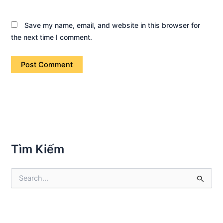
Save my name, email, and website in this browser for
the next time I comment.
Tìm Kiếm
S
e
a
r
c