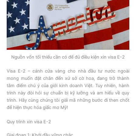
Nguồn vốn tối thiểu cần có để đủ điều kiện xin visa E-2
Visa E-2 – cánh cửa vàng cho nhà đầu tư nước ngoài
mong muốn đặt chân đến xứ sở cờ hoa, đang trở thành
tâm điểm chú ý của giới kinh doanh Việt. Tuy nhiên, hành
trình này đòi hỏi sự chuẩn bị kỹ lưỡng và am hiểu về quy
trình. Hãy cùng chúng tôi giải mã những bước đi then chốt
để hiện thực hóa giấc mơ Mỹ!
Quy trình xin visa E-2
Giai đoạn 1: Khởi đầu vững chắc