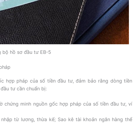
g bộ hồ sơ đầu tư EB-5
 pháp
c hợp pháp của số tiền đầu tư, đảm bảo rằng dòng tiền
đầu tư cần chuẩn bị:
ờ chứng minh nguồn gốc hợp pháp của số tiền đầu tư, ví
 nhập từ lương, thừa kế; Sao kê tài khoản ngân hàng thể