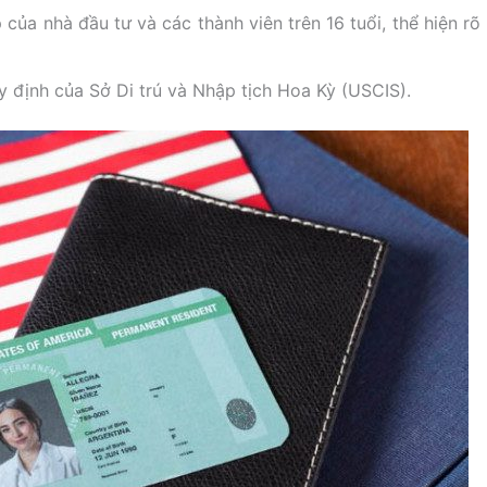
 của nhà đầu tư và các thành viên trên 16 tuổi, thể hiện rõ
 định của Sở Di trú và Nhập tịch Hoa Kỳ (USCIS).