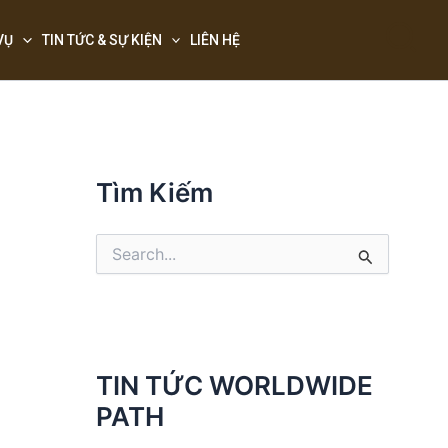
Sea
VỤ
TIN TỨC & SỰ KIỆN
LIÊN HỆ
Tìm Kiếm
S
e
a
r
c
h
f
TIN TỨC WORLDWIDE
o
PATH
r
: