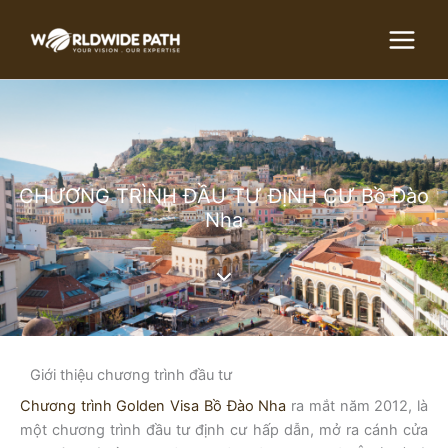
Skip
to
content
CHƯƠNG TRÌNH ĐẦU TƯ ĐỊNH CƯ Bồ Đào
Nha
Giới thiệu chương trình đầu tư
Chương trình Golden Visa Bồ Đào Nha
ra mắt năm 2012, là
một chương trình đầu tư định cư hấp dẫn, mở ra cánh cửa