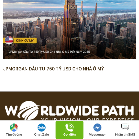
JPMORGAN ĐẦU TƯ 750 TỶ USD CHO NHÀ Ở MỸ
Tìm đường
Chat Zalo
Gọi điện
Messenger
Nhắn tin SMS
Tư vấn đầu tư định cư toàn cầu - Visa Mỹ - Tư vấn