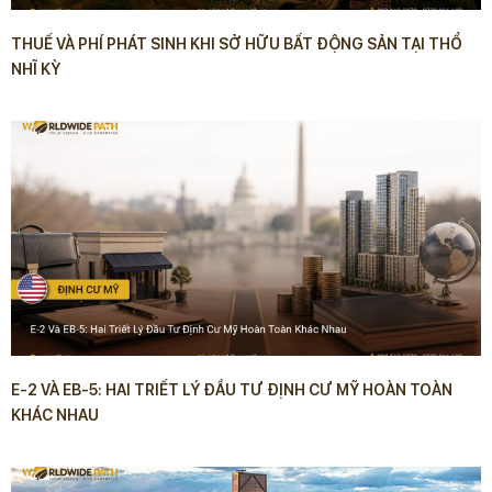
THUẾ VÀ PHÍ PHÁT SINH KHI SỞ HỮU BẤT ĐỘNG SẢN TẠI THỔ
NHĨ KỲ
E-2 VÀ EB-5: HAI TRIẾT LÝ ĐẦU TƯ ĐỊNH CƯ MỸ HOÀN TOÀN
KHÁC NHAU